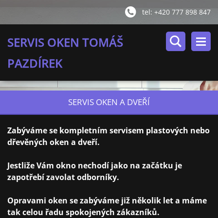
tel: +420 777 898 847
SERVIS OKEN TOMÁŠ
PAZDÍREK
SERVIS OKEN A DVEŘÍ
Zabýváme se kompletním servisem plastových nebo
dřevěných oken a dveří.
Jestliže Vám okno nechodí jako na začátku je
zapotřebí zavolat odborníky.
Opravami oken se zabýváme již několik let a máme
tak celou řadu spokojených zákazníků.